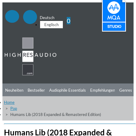
Deutsch
0
Englisch
Neuheiten
Bestseller
Audiophile Essentials
Empfehlungen
Genres
Home
Hörtipps
Top Alben
Angebote
Preorder
Vorschau
Free Sampler
Pop
Humans Lib (2018 Expanded & Remastered Edition)
Videos
Humans Lib (2018 Expanded &