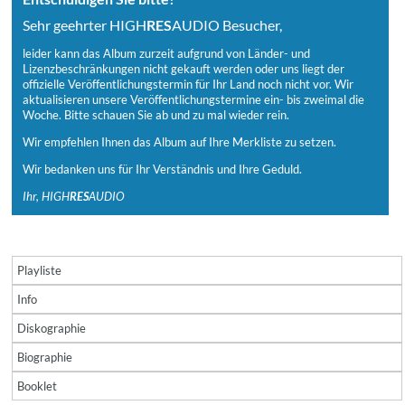
Sehr geehrter HIGH
RES
AUDIO Besucher,
leider kann das Album zurzeit aufgrund von Länder- und
Lizenzbeschränkungen nicht gekauft werden oder uns liegt der
offizielle Veröffentlichungstermin für Ihr Land noch nicht vor. Wir
aktualisieren unsere Veröffentlichungstermine ein- bis zweimal die
Woche. Bitte schauen Sie ab und zu mal wieder rein.
Wir empfehlen Ihnen das Album auf Ihre Merkliste zu setzen.
Wir bedanken uns für Ihr Verständnis und Ihre Geduld.
Ihr, HIGH
RES
AUDIO
Playliste
Info
Diskographie
Biographie
Booklet