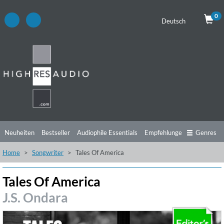
0
Deutsch
Neuheiten
Bestseller
Audiophile Essentials
Empfehlungen
Genres
Home
Songwriter
Tales Of America
Hörtipps
Top Alben
Angebote
Preorder
Vorschau
Free Sampler
Videos
Tales Of America
J.S. Ondara