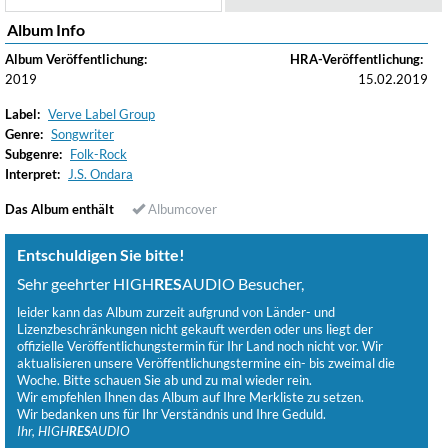
Album Info
Album Veröffentlichung:
HRA-Veröffentlichung:
2019
15.02.2019
Label:
Verve Label Group
Genre:
Songwriter
Subgenre:
Folk-Rock
Interpret:
J.S. Ondara
Das Album enthält
Albumcover
Entschuldigen Sie bitte!
Sehr geehrter HIGH
RES
AUDIO Besucher,
leider kann das Album zurzeit aufgrund von Länder- und
Lizenzbeschränkungen nicht gekauft werden oder uns liegt der
offizielle Veröffentlichungstermin für Ihr Land noch nicht vor. Wir
aktualisieren unsere Veröffentlichungstermine ein- bis zweimal die
Woche. Bitte schauen Sie ab und zu mal wieder rein.
Wir empfehlen Ihnen das Album auf Ihre Merkliste zu setzen.
Wir bedanken uns für Ihr Verständnis und Ihre Geduld.
Ihr, HIGH
RES
AUDIO