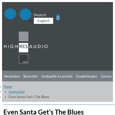
Deutsch
0
Englisch
Neuheiten
Bestseller
Audiophile Essentials
Empfehlungen
Genres
Home
Hörtipps
Top Alben
Angebote
Preorder
Vorschau
Free Sampler
Songwriter
Even Santa Get's The Blues
Videos
Even Santa Get's The Blues