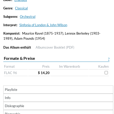
Genre:
Classical
Subgenre:
Orchestral
Interpret:
Sinfonia of London & John Wilson
Komponist:
Maurice Ravel (1875-1937), Lennox Berkeley (1903-
1989), Adam Pounds (1954)
Das Album enthält
Albumcover
Booklet (PDF)
Formate & Preise
?
Format
Preis
Im Warenkorb
Kaufen
FLAC 96
$ 14,20
Playliste
Info
Diskographie