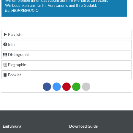
Wir empfehlen Ihnen das Album auf Ihre Merkliste zu setzen.
Wir bedanken uns für Ihr Verständnis und Ihre Geduld.
Ihr, HIGH
RES
AUDIO
Playliste
Info
Diskographie
Biographie
Booklet
Einführung
Download Guide