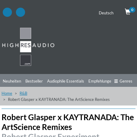
0
Deutsch
Neuheiten
Bestseller
Audiophile Essentials
Empfehlungen
Genres
Home
R&B
Hörtipps
Top Alben
Angebote
Preorder
Vorschau
Free Sampler
Robert Glasper x KAYTRANADA: The ArtScience Remixes
Videos
Robert Glasper x KAYTRANADA: The
ArtScience Remixes
Robert Glasper Experiment