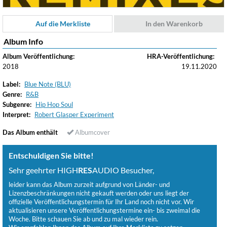
Auf die Merkliste
In den Warenkorb
Album Info
Album Veröffentlichung:
HRA-Veröffentlichung:
2018
19.11.2020
Label:
Blue Note (BLU)
Genre:
R&B
Subgenre:
Hip Hop Soul
Interpret:
Robert Glasper Experiment
Das Album enthält
Albumcover
Entschuldigen Sie bitte!
Sehr geehrter HIGH
RES
AUDIO Besucher,
leider kann das Album zurzeit aufgrund von Länder- und
Lizenzbeschränkungen nicht gekauft werden oder uns liegt der
offizielle Veröffentlichungstermin für Ihr Land noch nicht vor. Wir
aktualisieren unsere Veröffentlichungstermine ein- bis zweimal die
Woche. Bitte schauen Sie ab und zu mal wieder rein.