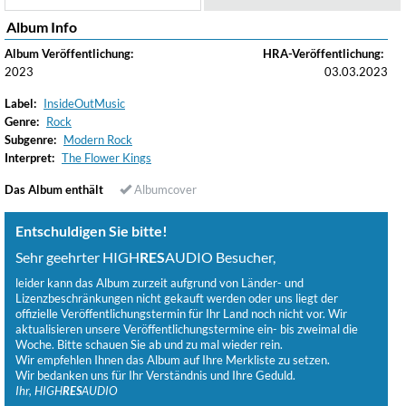
Album Info
Album Veröffentlichung:
HRA-Veröffentlichung:
2023
03.03.2023
Label:
InsideOutMusic
Genre:
Rock
Subgenre:
Modern Rock
Interpret:
The Flower Kings
Das Album enthält
Albumcover
Entschuldigen Sie bitte!
Sehr geehrter HIGH
RES
AUDIO Besucher,
leider kann das Album zurzeit aufgrund von Länder- und
Lizenzbeschränkungen nicht gekauft werden oder uns liegt der
offizielle Veröffentlichungstermin für Ihr Land noch nicht vor. Wir
aktualisieren unsere Veröffentlichungstermine ein- bis zweimal die
Woche. Bitte schauen Sie ab und zu mal wieder rein.
Wir empfehlen Ihnen das Album auf Ihre Merkliste zu setzen.
Wir bedanken uns für Ihr Verständnis und Ihre Geduld.
Ihr, HIGH
RES
AUDIO