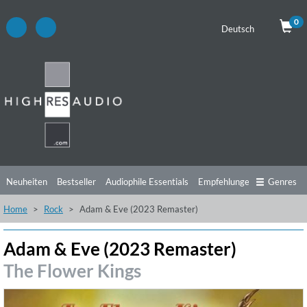
0
Deutsch
Neuheiten
Bestseller
Audiophile Essentials
Empfehlungen
Genres
Home
Rock
Adam & Eve (2023 Remaster)
Hörtipps
Top Alben
Angebote
Preorder
Vorschau
Free Sampler
Videos
Adam & Eve (2023 Remaster)
The Flower Kings