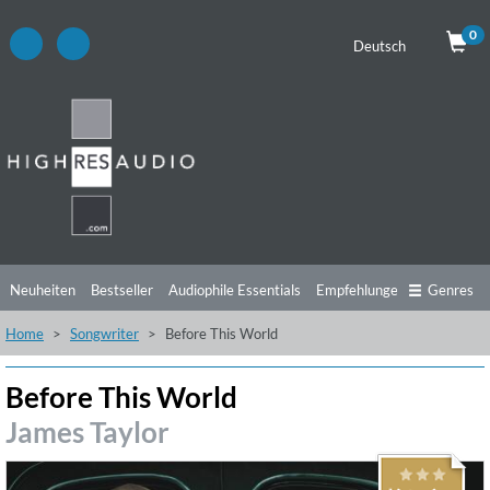
0
Deutsch
Neuheiten
Bestseller
Audiophile Essentials
Empfehlungen
Genres
Home
Songwriter
Before This World
Hörtipps
Top Alben
Angebote
Preorder
Vorschau
Free Sampler
Videos
Before This World
James Taylor