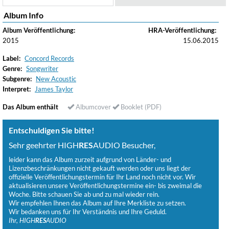
Album Info
Album Veröffentlichung:
HRA-Veröffentlichung:
2015
15.06.2015
Label:
Concord Records
Genre:
Songwriter
Subgenre:
New Acoustic
Interpret:
James Taylor
Das Album enthält
Albumcover
Booklet (PDF)
Entschuldigen Sie bitte!
Sehr geehrter HIGH
RES
AUDIO Besucher,
leider kann das Album zurzeit aufgrund von Länder- und
Lizenzbeschränkungen nicht gekauft werden oder uns liegt der
offizielle Veröffentlichungstermin für Ihr Land noch nicht vor. Wir
aktualisieren unsere Veröffentlichungstermine ein- bis zweimal die
Woche. Bitte schauen Sie ab und zu mal wieder rein.
Wir empfehlen Ihnen das Album auf Ihre Merkliste zu setzen.
Wir bedanken uns für Ihr Verständnis und Ihre Geduld.
Ihr, HIGH
RES
AUDIO