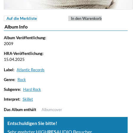
Auf die Merkliste
In den Warenkorb
Album Info
Album Veröffentlichung:
2009
HRA-Veröffentlichung:
15.04.2025
Label:
Atlantic Records
Genre:
Rock
Subgenre:
Hard Rock
Interpret:
Skillet
Das Album enthält
Albumcover
Entschuldigen Sie bitte!
Sehr geehrter HIGH
RES
AUDIO Besucher,