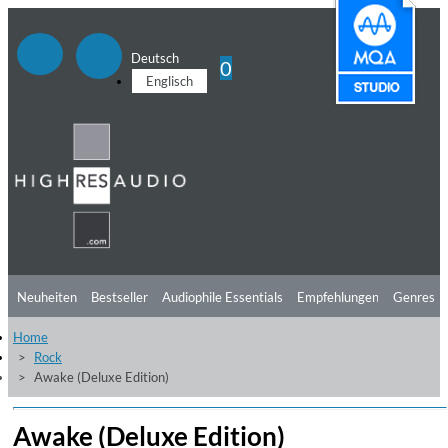
Deutsch
0
Englisch
Neuheiten
Bestseller
Audiophile Essentials
Empfehlungen
Genres
Home
Hörtipps
Top Alben
Angebote
Preorder
Vorschau
Free Sampler
Rock
Awake (Deluxe Edition)
Videos
Awake (Deluxe Edition)