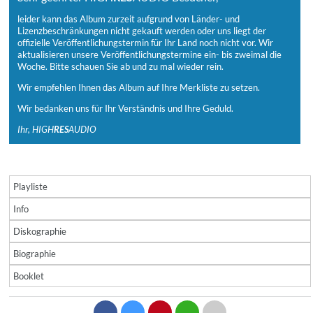
leider kann das Album zurzeit aufgrund von Länder- und
Lizenzbeschränkungen nicht gekauft werden oder uns liegt der
offizielle Veröffentlichungstermin für Ihr Land noch nicht vor. Wir
aktualisieren unsere Veröffentlichungstermine ein- bis zweimal die
Woche. Bitte schauen Sie ab und zu mal wieder rein.
Wir empfehlen Ihnen das Album auf Ihre Merkliste zu setzen.
Wir bedanken uns für Ihr Verständnis und Ihre Geduld.
Ihr, HIGH
RES
AUDIO
Playliste
Info
Diskographie
Biographie
Booklet