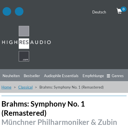
0
Deutsch
Neuheiten
Bestseller
Audiophile Essentials
Empfehlungen
Genres
Home
Classical
Brahms: Symphony No. 1 (Remastered)
Hörtipps
Top Alben
Angebote
Preorder
Vorschau
Free Sampler
Videos
Brahms: Symphony No. 1
(Remastered)
Münchner Philharmoniker & Zubin