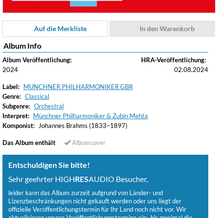
Auf die Merkliste
In den Warenkorb
Album Info
Album Veröffentlichung:
HRA-Veröffentlichung:
2024
02.08.2024
Label:
MUNCHNER PHILHARMONIKER GBR
Genre:
Classical
Subgenre:
Orchestral
Interpret:
Münchner Philharmoniker & Zubin Mehta
Komponist:
Johannes Brahms (1833–1897)
Das Album enthält
Albumcover
Entschuldigen Sie bitte!
Sehr geehrter HIGH
RES
AUDIO Besucher,
leider kann das Album zurzeit aufgrund von Länder- und
Lizenzbeschränkungen nicht gekauft werden oder uns liegt der
offizielle Veröffentlichungstermin für Ihr Land noch nicht vor. Wir
aktualisieren unsere Veröffentlichungstermine ein- bis zweimal die