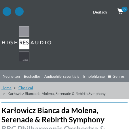
0
Deutsch
Neuheiten
Bestseller
Audiophile Essentials
Empfehlungen
Genres
Home
Classical
Hörtipps
Top Alben
Angebote
Preorder
Vorschau
Free Sampler
Karłowicz Bianca da Molena, Serenade & Rebirth Symphony
Videos
Karłowicz Bianca da Molena,
Serenade & Rebirth Symphony
BBC Philharmonic Orchestra &