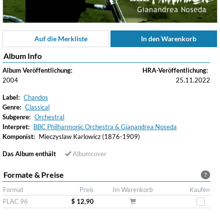
Auf die Merkliste
In den Warenkorb
Album Info
Album Veröffentlichung:
HRA-Veröffentlichung:
2004
25.11.2022
Label:
Chandos
Genre:
Classical
Subgenre:
Orchestral
Interpret:
BBC Philharmonic Orchestra & Gianandrea Noseda
Komponist:
Mieczyslaw Karlowicz (1876-1909)
Das Album enthält
Albumcover
Formate & Preise
?
Format
Preis
Im Warenkorb
Kaufen
FLAC 96
$ 12,90