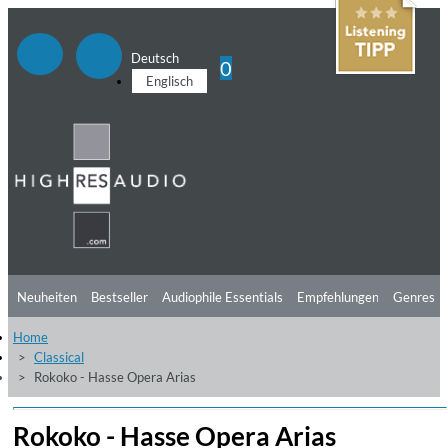
Deutsch
0
Englisch
Neuheiten
Bestseller
Audiophile Essentials
Empfehlungen
Genres
Home
Hörtipps
Top Alben
Angebote
Preorder
Vorschau
Free Sampler
Classical
Rokoko - Hasse Opera Arias
Videos
Rokoko - Hasse Opera Arias