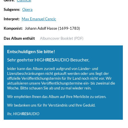
Genre:
Classical
Subgenre:
Opera
Interpret:
Max Emanuel Cencic
Komponist:
Johann Adolf Hasse (1699-1783)
Das Album enthält
Albumcover
Booklet (PDF)
Entschuldigen Sie bitte!
Sehr geehrter HIGH
RES
AUDIO Besucher,
leider kann das Album zurzeit aufgrund von Länder- und
Lizenzbeschränkungen nicht gekauft werden oder uns liegt der
offizielle Veröffentlichungstermin für Ihr Land noch nicht vor. Wir
aktualisieren unsere Veröffentlichungstermine ein- bis zweimal die
Woche. Bitte schauen Sie ab und zu mal wieder rein.
Wir empfehlen Ihnen das Album auf Ihre Merkliste zu setzen.
Wir bedanken uns für Ihr Verständnis und Ihre Geduld.
Ihr, HIGH
RES
AUDIO