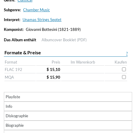
Genre:
Classical
Subgenre:
Chamber Music
Interpret:
Unamas Strings Septet
Komponist:
Giovanni Bottesini (1821-1889)
Das Album enthält
Albumcover
Booklet (PDF)
Formate & Preise
?
Format
Preis
Im Warenkorb
Kaufen
FLAC 192
$ 15,10
MQA
$ 15,90
Playliste
Info
Diskographie
Biographie