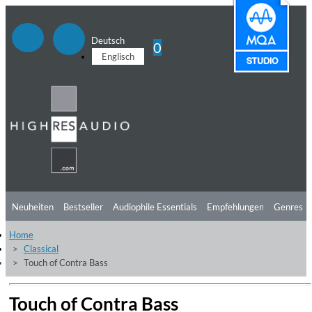
Deutsch
0
Englisch
Neuheiten
Bestseller
Audiophile Essentials
Empfehlungen
Genres
Home
Hörtipps
Top Alben
Angebote
Preorder
Vorschau
Free Sampler
Classical
Touch of Contra Bass
Videos
Touch of Contra Bass