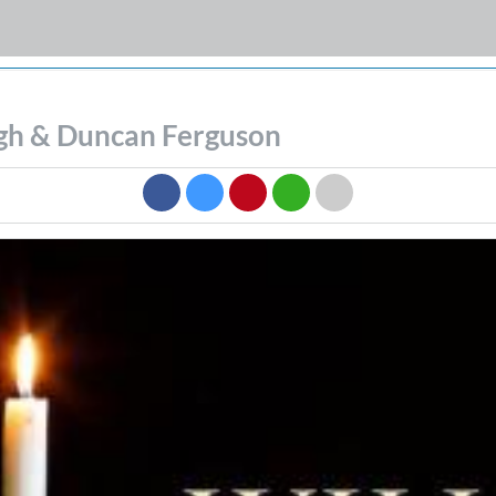
rgh & Duncan Ferguson