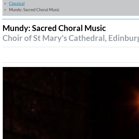
Classical
Mundy: Sacred Choral Music
Mundy: Sacred Choral Music
Choir of St Mary's Cathedral, Edinbu