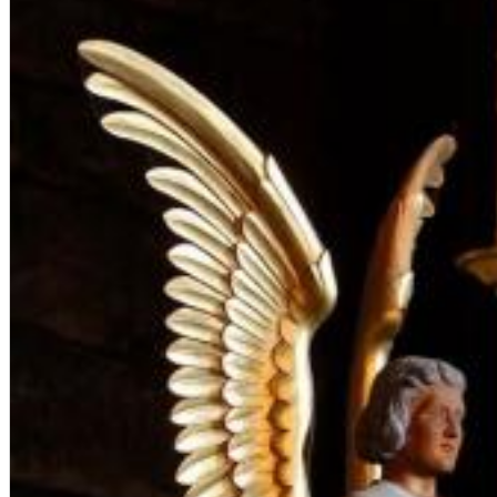
12 Golden Country Greats (Remaster 2026 Deluxe Edition - Remas
Ween
Genre:
Folk