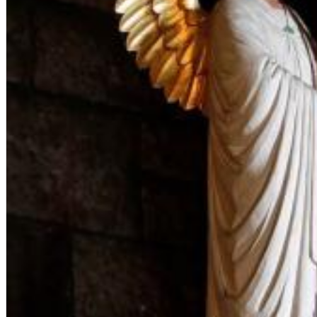
Big Band Bossa Nova (Remastered)
Stan Getz
Genre:
Jazz