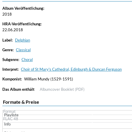
Album Veröffentlichung:
2018
HRA-Veröffentlichung:
22.06.2018
Label:
Delphian
Genre:
Classical
Subgenre:
Choral
Convergence (Reference Edition)
Malia, Boris Blank
Interpret:
Choir of St Mary's Cathedral, Edinburgh & Duncan Ferguson
Genre:
Jazz
Komponist:
William Mundy (1529-1591)
Das Album enthält
Albumcover
Booklet (PDF)
Formate & Preise
Format
Playliste
FLAC 48
Info