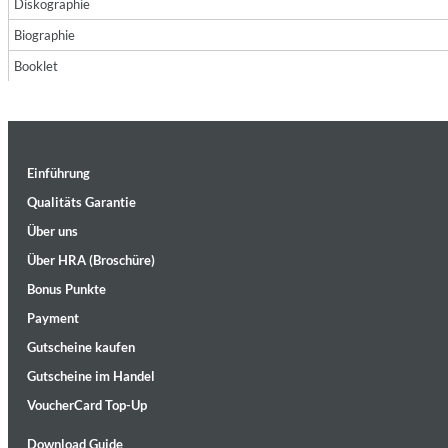
Diskographie
Biographie
Booklet
Einführung
Maximum Swing: The Unissued 1965 Half Note Recordings (Stereo
Wes Montgomery, Wynton Kelly Trio
Qualitäts Garantie
Genre:
Jazz
Über uns
Über HRA (Broschüre)
Bonus Punkte
Payment
Gutscheine kaufen
Gutscheine im Handel
VoucherCard Top-Up
Download Guide