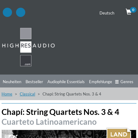
0
Deutsch
Neuheiten
Bestseller
Audiophile Essentials
Empfehlungen
Genres
Home
Classical
Chapí: String Quartets Nos. 3 & 4
Hörtipps
Top Alben
Angebote
Preorder
Vorschau
Free Sampler
Videos
Chapí: String Quartets Nos. 3 & 4
Cuarteto Latinoamericano