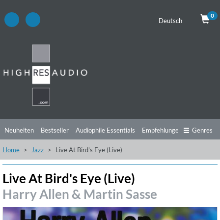
0
Deutsch
Neuheiten
Bestseller
Audiophile Essentials
Empfehlungen
Genres
Home
Jazz
Live At Bird's Eye (Live)
Hörtipps
Top Alben
Angebote
Preorder
Vorschau
Free Sampler
Videos
Live At Bird's Eye (Live)
Harry Allen & Martin Sasse