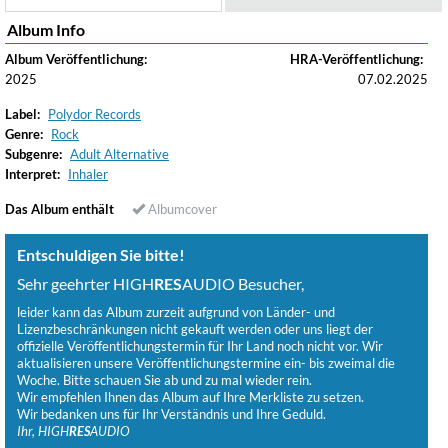
Album Info
Album Veröffentlichung:
HRA-Veröffentlichung:
2025
07.02.2025
Label:
Polydor Records
Genre:
Rock
Subgenre:
Adult Alternative
Interpret:
Inhaler
Das Album enthält
Albumcover
Entschuldigen Sie bitte!
Sehr geehrter HIGH
RES
AUDIO Besucher,
leider kann das Album zurzeit aufgrund von Länder- und
Lizenzbeschränkungen nicht gekauft werden oder uns liegt der
offizielle Veröffentlichungstermin für Ihr Land noch nicht vor. Wir
aktualisieren unsere Veröffentlichungstermine ein- bis zweimal die
Woche. Bitte schauen Sie ab und zu mal wieder rein.
Wir empfehlen Ihnen das Album auf Ihre Merkliste zu setzen.
Wir bedanken uns für Ihr Verständnis und Ihre Geduld.
Ihr, HIGH
RES
AUDIO