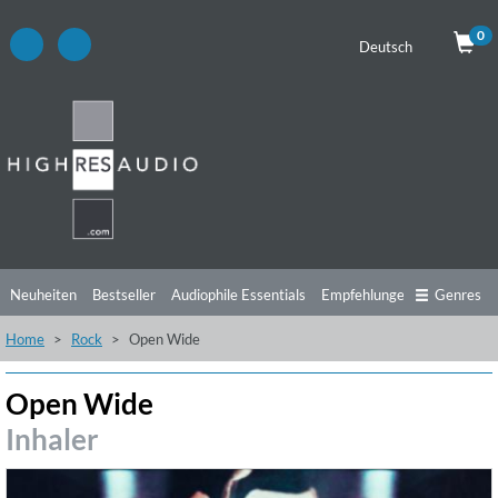
0
Deutsch
Neuheiten
Bestseller
Audiophile Essentials
Empfehlungen
Genres
Home
Rock
Open Wide
Hörtipps
Top Alben
Angebote
Preorder
Vorschau
Free Sampler
Videos
Open Wide
Inhaler