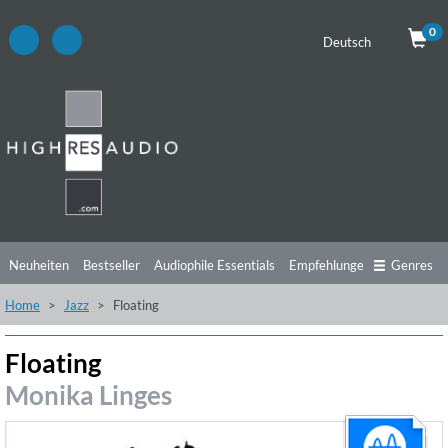
0
Deutsch
Neuheiten
Bestseller
Audiophile Essentials
Empfehlungen
Genres
Home
Jazz
Floating
Hörtipps
Top Alben
Angebote
Preorder
Vorschau
Free Sampler
Videos
Floating
Monika Linges