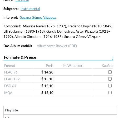
Genre:
Classical
Subgenre:
Instrumental
Interpret:
Susana Gómez Vázquez
Komponist:
Maurice Ravel (1875–1937), Frédéric Chopin (1810-1849),
Lili Boulanger (1893-1918), García Demestres, Astor Piazzolla (1921–
1992), Alberto Ginastera (1916-1983), Susana Gómez Vázquez
Das Album enthält
Albumcover
Booklet (PDF)
Formate & Preise
?
Format
Preis
Im Warenkorb
Kaufen
FLAC 96
$ 14,20
FLAC 192
$ 15,10
DSD 64
$ 15,10
MQA
$ 15,10
Playliste