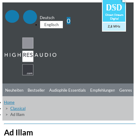
Deutsch
0
Englisch
Neuheiten
Bestseller
Audiophile Essentials
Empfehlungen
Genres
Home
Hörtipps
Top Alben
Angebote
Preorder
Vorschau
Free Sampler
Classical
Ad Illam
Videos
Ad Illam