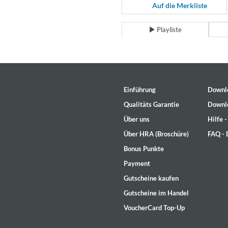
For All Your Flowers
Auf die Merkliste
Skuli Sverrisson & Bill Frisell
Genre:
Jazz
Playliste
Einführung
Downl
Qualitäts Garantie
Downl
Über uns
Hilfe 
Über HRA (Broschüre)
FAQ -
Bonus Punkte
Payment
Gutscheine kaufen
Gutscheine im Handel
VoucherCard Top-Up
Haydn: String Quartets, Vol. 2
Leipziger Streichquartett