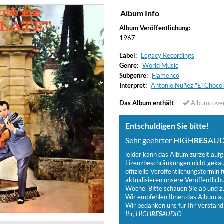
Album Info
Album Veröffentlichung:
1967
Label:
Legacy Recordings
Genre:
World Music
Subgenre:
Flamenco
Interpret:
Antonio Nuñez "El Chocol
Das Album enthält
Albumcove
Entschuldigen Sie bitte!
Sehr geehrter HIGH
RES
AUD
leider kann das Album zurzeit auf
Lizenzbeschränkungen nicht gekauf
offizielle Veröffentlichungstermin f
aktualisieren unsere Veröffentlich
Woche. Bitte schauen Sie ab und zu
Wir empfehlen Ihnen das Album auf
Wir bedanken uns für Ihr Verständ
Ihr, HIGH
RES
AUDIO