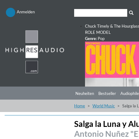
Anmelden
Chuck Timely & The Hourglas
ROLE MODEL
Genre:
Pop
Neuheiten
Bestseller
Audiophile
Home
World Music
Salga la
Salga la Luna y A
Antonio Nuñez "E