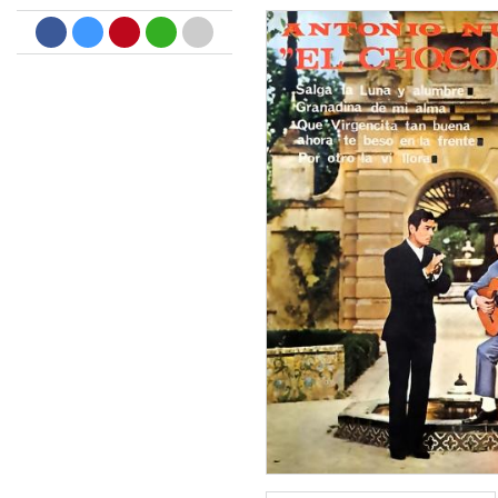
Dreamscapes II
Thomas Lemmer
Genre:
Electronic