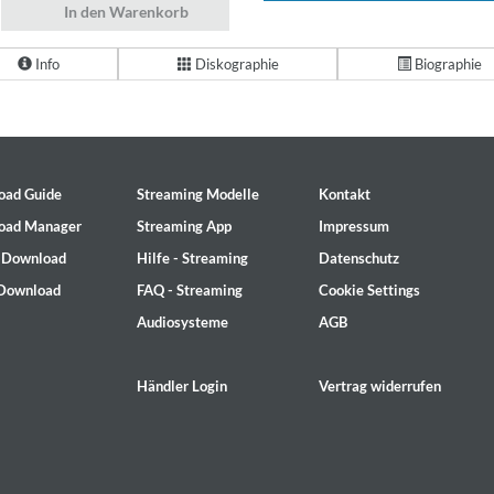
In den Warenkorb
Info
Diskographie
Biographie
oad Guide
Streaming Modelle
Kontakt
oad Manager
Streaming App
Impressum
- Download
Hilfe - Streaming
Datenschutz
 Download
FAQ - Streaming
Cookie Settings
Audiosysteme
AGB
Händler Login
Vertrag widerrufen
2