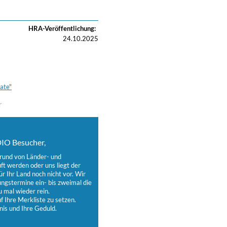
HRA-Veröffentlichung:
24.10.2025
ate"
r
IO Besucher,
grund von Länder- und
t werden oder uns liegt der
ür Ihr Land noch nicht vor. Wir
ungstermine ein- bis zweimal die
 mal wieder rein.
 Ihre Merkliste zu setzen.
nis und Ihre Geduld.