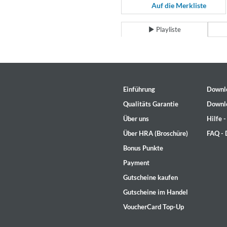
Coherence
Auf die Merkliste
Cindy Blackman Santana
Genre:
Jazz
Playliste
Einführung
Downl
Qualitäts Garantie
Downl
Über uns
Hilfe 
Über HRA (Broschüre)
FAQ -
Bonus Punkte
Payment
Gutscheine kaufen
Gutscheine im Handel
VoucherCard Top-Up
Convergence (Reference Editi
Malia, Boris Blank