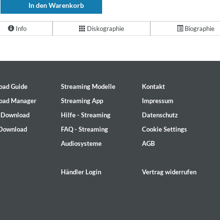
In den Warenkorb
Info
Diskographie
Biographie
oad Guide
Streaming Modelle
Kontakt
oad Manager
Streaming App
Impressum
- Download
Hilfe - Streaming
Datenschutz
 Download
FAQ - Streaming
Cookie Settings
Audiosysteme
AGB
Händler Login
Vertrag widerrufen
on)