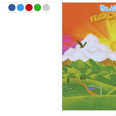
Big Band Bossa Nova (Remast
Stan Getz
Genre:
Jazz