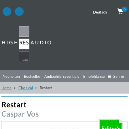
0
Deutsch
Neuheiten
Bestseller
Audiophile Essentials
Empfehlungen
Genres
Home
Classical
Restart
Hörtipps
Top Alben
Angebote
Preorder
Vorschau
Free Sampler
Videos
Restart
Caspar Vos