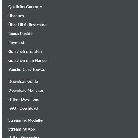
Qualitäts Garantie
Über uns
Über HRA (Broschüre)
Bonus Punkte
Payment
Gutscheine kaufen
Maximum Swing: The Unissued 1965 Half Note Recordings (Stereo
Gutscheine im Handel
Wes Montgomery, Wynton Kelly Trio
Genre:
Jazz
VoucherCard Top-Up
Download Guide
Download Manager
Hilfe - Download
FAQ - Download
Streaming Modelle
Streaming App