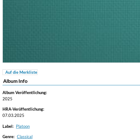
Auf die Merkliste
Coherence
Album Info
Cindy Blackman Santana
Genre:
Jazz
Album Veröffentlichung:
2025
HRA-Veröffentlichung:
07.03.2025
Label:
Platoon
Genre:
Classical