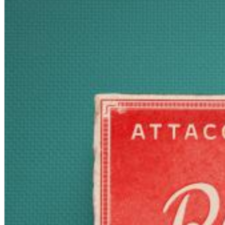
12 Golden Country Greats (Remaster 2026 Deluxe Edition - Remas
Ween
Genre:
Folk