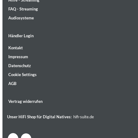
Hilfe - Streaming
FAQ - Streaming
Audiosysteme
Händler Login
MIDNIGHT SUGAR (Remastered)
Kontakt
Tsuyoshi Yamamoto Trio
Impressum
Genre:
Jazz
Datenschutz
Cookie Settings
AGB
Vertrag widerrufen
Unser HiFi Shop für Digital Natives:
hifi-suite.de