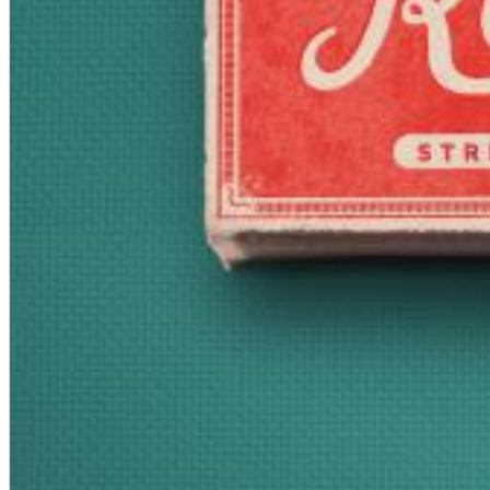
Big Band Bossa Nova (Remastered)
Stan Getz
Genre:
Jazz