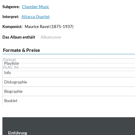
Subgenre:
Chamber Music
Interpret:
Attacca Quartet
Komponist:
Maurice Ravel (1875-1937)
Das Album enthält
Albumcover
Formate & Preise
Format
Playliste
Convergence (Reference Edition)
FLAC 96
Malia, Boris Blank
Info
Genre:
Jazz
Diskographie
Biographie
Booklet
Einführung