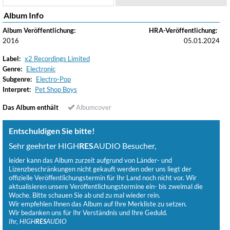
Album Info
Album Veröffentlichung:
HRA-Veröffentlichung:
2016
05.01.2024
Label:
x2 Recordings Limited
Genre:
Electronic
Subgenre:
Electro-Pop
Interpret:
Pet Shop Boys
Das Album enthält
Albumcover
Entschuldigen Sie bitte!
Sehr geehrter HIGH
RES
AUDIO Besucher,
leider kann das Album zurzeit aufgrund von Länder- und
Lizenzbeschränkungen nicht gekauft werden oder uns liegt der
offizielle Veröffentlichungstermin für Ihr Land noch nicht vor. Wir
aktualisieren unsere Veröffentlichungstermine ein- bis zweimal die
Woche. Bitte schauen Sie ab und zu mal wieder rein.
Wir empfehlen Ihnen das Album auf Ihre Merkliste zu setzen.
Wir bedanken uns für Ihr Verständnis und Ihre Geduld.
Ihr, HIGH
RES
AUDIO