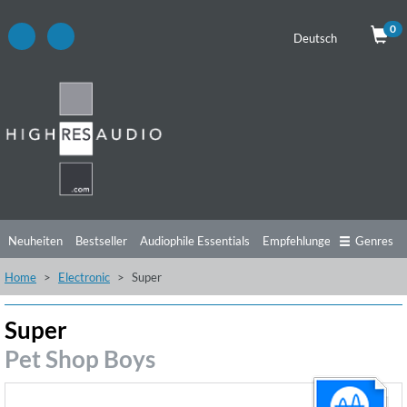
0
Deutsch
Neuheiten
Bestseller
Audiophile Essentials
Empfehlungen
Genres
Home
Electronic
Super
Hörtipps
Top Alben
Angebote
Preorder
Vorschau
Free Sampler
Videos
Super
Pet Shop Boys