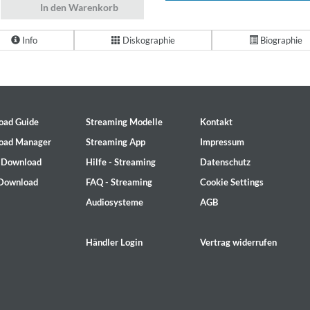
In den Warenkorb
Info
Diskographie
Biographie
oad Guide
Streaming Modelle
Kontakt
oad Manager
Streaming App
Impressum
- Download
Hilfe - Streaming
Datenschutz
 Download
FAQ - Streaming
Cookie Settings
Audiosysteme
AGB
Händler Login
Vertrag widerrufen
2