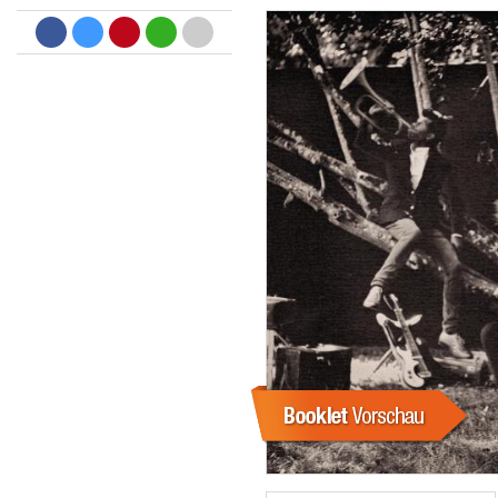
Dreamscapes II
Thomas Lemmer
Genre:
Electronic