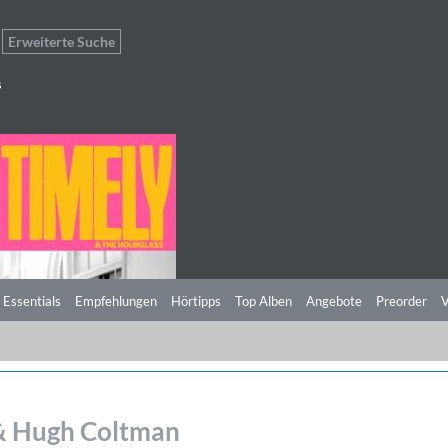
Erweiterte Suche
s
 Essentials
Empfehlungen
Hörtipps
Top Alben
Angebote
Preorder
V
& Hugh Coltman