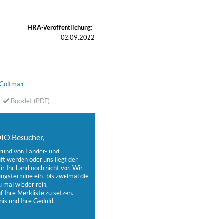
HRA-Veröffentlichung:
02.09.2022
 Coltman
r
Booklet (PDF)
IO Besucher,
grund von Länder- und
t werden oder uns liegt der
ür Ihr Land noch nicht vor. Wir
ungstermine ein- bis zweimal die
 mal wieder rein.
 Ihre Merkliste zu setzen.
nis und Ihre Geduld.