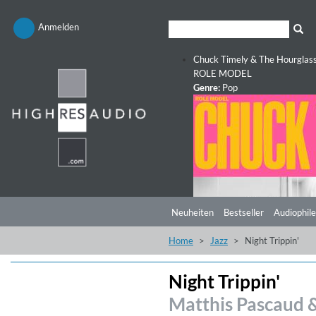
Anmelden
Chuck Timely & The Hourglas
ROLE MODEL
Genre:
Pop
Neuheiten
Bestseller
Audiophile
Home
Jazz
Night Trippin'
Night Trippin'
Matthis Pascaud 