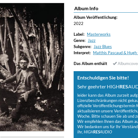
Album Info
Album Veröffentlichung:
2022
Label:
Masterworks
Genre:
Jazz
Subgenre:
Jazz Blues
Interpret:
Matthis Pascaud & Hugh
Das Album enthält
Albumcove
Entschuldigen Sie bitte!
Sehr geehrter HIGH
RES
AUD
leider kann das Album zurzeit auf
Lizenzbeschränkungen nicht gekauf
offizielle Veröffentlichungstermin f
aktualisieren unsere Veröffentlich
Woche. Bitte schauen Sie ab und zu
Wir empfehlen Ihnen das Album auf
Wir bedanken uns für Ihr Verständ
Ihr, HIGH
RES
AUDIO