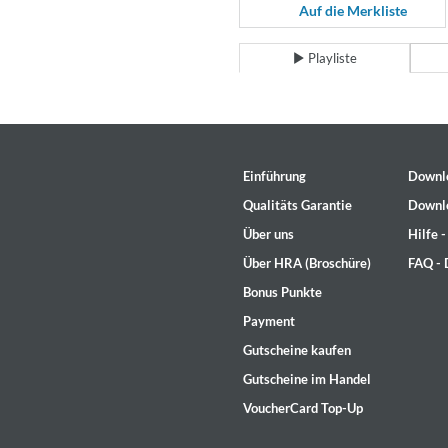
For All Your Flowers
Auf die Merkliste
Skuli Sverrisson & Bill Frisell
Genre:
Jazz
Playliste
Einführung
Downl
Qualitäts Garantie
Downl
Über uns
Hilfe 
Über HRA (Broschüre)
FAQ -
Bonus Punkte
Payment
Gutscheine kaufen
Gutscheine im Handel
VoucherCard Top-Up
Haydn: String Quartets, Vol. 2
Leipziger Streichquartett