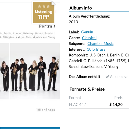
Album Info
ered)
Album Veröffentlichung:
2013
Label:
Genuin
Genre:
Classical
Subgenre:
Chamber Music
Interpret:
10forBrass
Komponist:
J. S. Bach, I. Berlin, E.
Gabrieli, G. F. Händel (1685-1759), D
Schostakowitsch und V. Young
Das Album enthält
Albumcove
Formate & Preise
Format
Preis
FLAC 44.1
$ 14,20