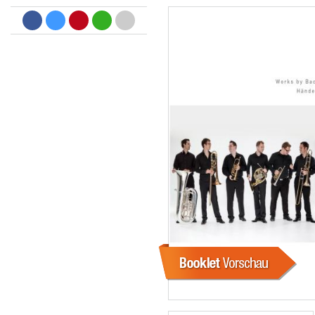
Big Band Bossa Nova (Remast
Stan Getz
Genre:
Jazz