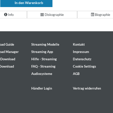
In den Warenkorb
Info
Diskographie
Biographie
oad Guide
Streaming Modelle
Kontakt
oad Manager
Streaming App
Impressum
- Download
Hilfe - Streaming
Datenschutz
 Download
FAQ - Streaming
Cookie Settings
Audiosysteme
AGB
Händler Login
Vertrag widerrufen
on)