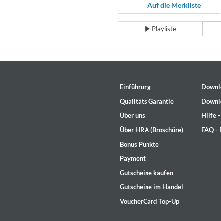
Coherence
Auf die Merkliste
Cindy Blackman Santana
Genre:
Jazz
Playliste
Einführung
Downl
Qualitäts Garantie
Downl
Über uns
Hilfe 
Über HRA (Broschüre)
FAQ -
Bonus Punkte
Payment
Gutscheine kaufen
Gutscheine im Handel
VoucherCard Top-Up
Convergence (Reference Editi
Malia, Boris Blank