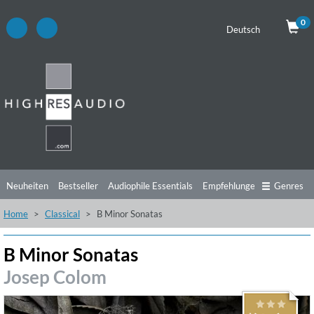
0
Deutsch
Neuheiten
Bestseller
Audiophile Essentials
Empfehlungen
Genres
Home
Classical
B Minor Sonatas
Hörtipps
Top Alben
Angebote
Preorder
Vorschau
Free Sampler
Videos
B Minor Sonatas
Josep Colom