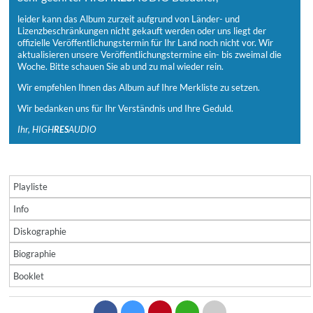
leider kann das Album zurzeit aufgrund von Länder- und
Lizenzbeschränkungen nicht gekauft werden oder uns liegt der
offizielle Veröffentlichungstermin für Ihr Land noch nicht vor. Wir
aktualisieren unsere Veröffentlichungstermine ein- bis zweimal die
Woche. Bitte schauen Sie ab und zu mal wieder rein.
Wir empfehlen Ihnen das Album auf Ihre Merkliste zu setzen.
Wir bedanken uns für Ihr Verständnis und Ihre Geduld.
Ihr, HIGH
RES
AUDIO
Playliste
Info
Diskographie
Biographie
Booklet