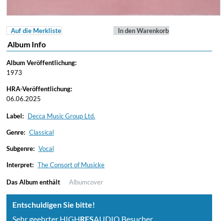
Auf die Merkliste
In den Warenkorb
Album Info
Album Veröffentlichung:
1973
HRA-Veröffentlichung:
06.06.2025
Label:
Decca Music Group Ltd.
Genre:
Classical
Subgenre:
Vocal
Interpret:
The Consort of Musicke
Das Album enthält
Albumcover
Entschuldigen Sie bitte!
Sehr geehrter HIGH
RES
AUDIO Besucher,