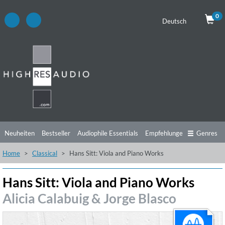
0
Deutsch
Neuheiten
Bestseller
Audiophile Essentials
Empfehlungen
Genres
Home
Classical
Hans Sitt: Viola and Piano Works
Hörtipps
Top Alben
Angebote
Preorder
Vorschau
Free Sampler
Videos
Hans Sitt: Viola and Piano Works
Alicia Calabuig & Jorge Blasco