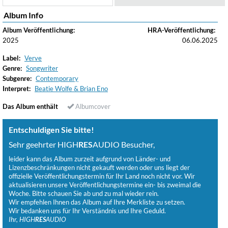
Album Info
Album Veröffentlichung:
HRA-Veröffentlichung:
2025
06.06.2025
Label:
Verve
Genre:
Songwriter
Subgenre:
Contemporary
Interpret:
Beatie Wolfe & Brian Eno
Das Album enthält
Albumcover
Entschuldigen Sie bitte!
Sehr geehrter HIGH
RES
AUDIO Besucher,
leider kann das Album zurzeit aufgrund von Länder- und
Lizenzbeschränkungen nicht gekauft werden oder uns liegt der
offizielle Veröffentlichungstermin für Ihr Land noch nicht vor. Wir
aktualisieren unsere Veröffentlichungstermine ein- bis zweimal die
Woche. Bitte schauen Sie ab und zu mal wieder rein.
Wir empfehlen Ihnen das Album auf Ihre Merkliste zu setzen.
Wir bedanken uns für Ihr Verständnis und Ihre Geduld.
Ihr, HIGH
RES
AUDIO