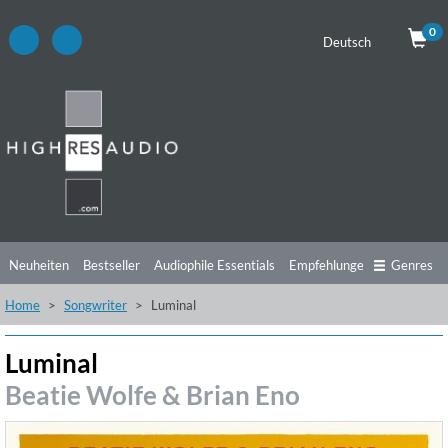
0
Deutsch
Neuheiten
Bestseller
Audiophile Essentials
Empfehlungen
Genres
Home
Songwriter
Luminal
Hörtipps
Top Alben
Angebote
Preorder
Vorschau
Free Sampler
Videos
Luminal
Beatie Wolfe & Brian Eno