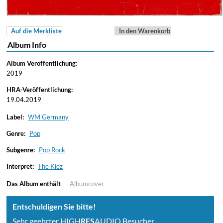
Auf die Merkliste
In den Warenkorb
Album Info
Album Veröffentlichung:
2019
HRA-Veröffentlichung:
19.04.2019
Label:
WM Germany
Genre:
Pop
Subgenre:
Pop Rock
Interpret:
The Kiez
Das Album enthält
Albumcover
Entschuldigen Sie bitte!
Sehr geehrter HIGH
RES
AUDIO Besucher,