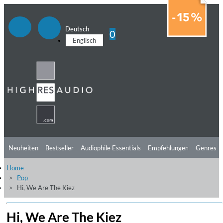
Deutsch
0
Englisch
Neuheiten
Bestseller
Audiophile Essentials
Empfehlungen
Genres
Home
Hörtipps
Top Alben
Angebote
Preorder
Vorschau
Free Sampler
Pop
Hi, We Are The Kiez
Videos
Hi, We Are The Kiez