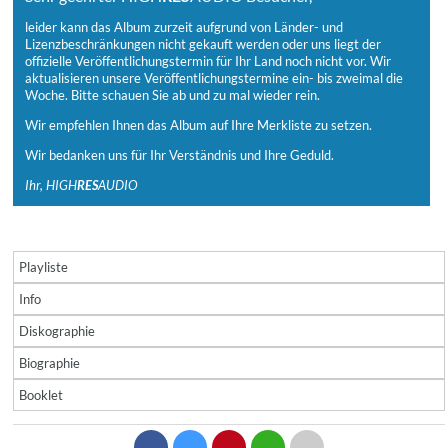
leider kann das Album zurzeit aufgrund von Länder- und
Lizenzbeschränkungen nicht gekauft werden oder uns liegt der
offizielle Veröffentlichungstermin für Ihr Land noch nicht vor. Wir
aktualisieren unsere Veröffentlichungstermine ein- bis zweimal die
Woche. Bitte schauen Sie ab und zu mal wieder rein.
Wir empfehlen Ihnen das Album auf Ihre Merkliste zu setzen.
Wir bedanken uns für Ihr Verständnis und Ihre Geduld.
Ihr, HIGH
RES
AUDIO
Playliste
Info
Diskographie
Biographie
Booklet