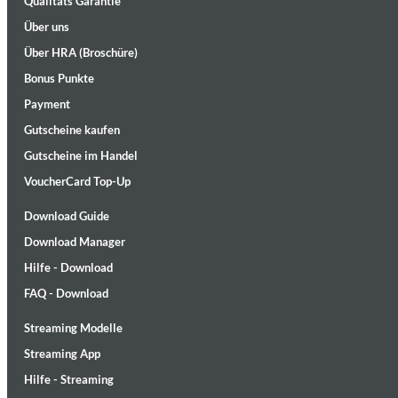
Qualitäts Garantie
Über uns
Über HRA (Broschüre)
Bonus Punkte
Payment
Gutscheine kaufen
Gutscheine im Handel
II Reworked
Kiasmos
VoucherCard Top-Up
Genre:
Electronic
Download Guide
Download Manager
Hilfe - Download
FAQ - Download
Streaming Modelle
Streaming App
Hilfe - Streaming