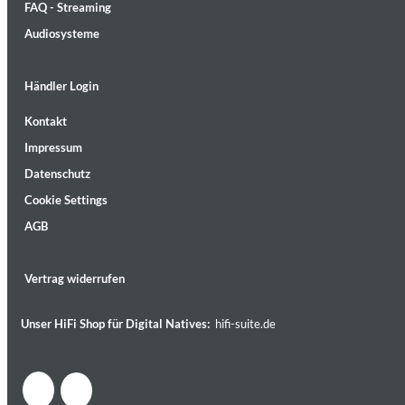
FAQ - Streaming
Audiosysteme
Händler Login
Kontakt
Lunaris
Impressum
Bruce Liu
Genre:
Classical
Datenschutz
Cookie Settings
AGB
Vertrag widerrufen
Unser HiFi Shop für Digital Natives:
hifi-suite.de