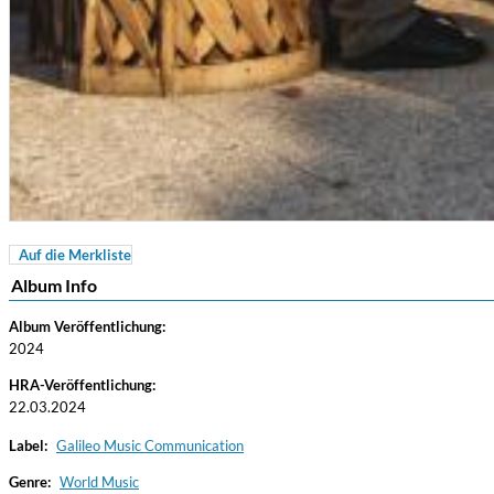
Auf die Merkliste
For All Your Flowers
Album Info
Skuli Sverrisson & Bill Frisell
Genre:
Jazz
Album Veröffentlichung:
2024
HRA-Veröffentlichung:
22.03.2024
Label:
Galileo Music Communication
Genre:
World Music