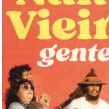
Chuck Timely & The Hourglass
ROLE MODEL
Genre:
Pop