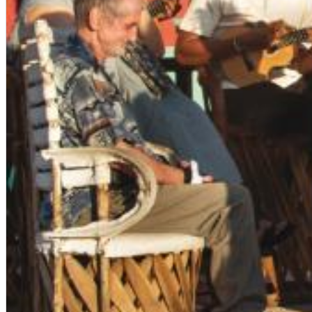
Dreamscapes II
Thomas Lemmer
Genre:
Electronic