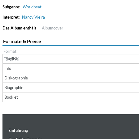
Subgenre:
Worldbeat
Interpret:
Nancy Vieira
Das Album enthält
Albumcover
Formate & Preise
Format
Playliste
FLAC 96
Haydn: String Quartets, Vol. 22
Info
Leipziger Streichquartett
Diskographie
Genre:
Classical
Biographie
Booklet
Einführung