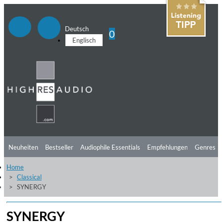
Deutsch
0
Englisch
Neuheiten
Bestseller
Audiophile Essentials
Empfehlungen
Genres
Home
Hörtipps
Top Alben
Angebote
Preorder
Vorschau
Free Sampler
Classical
SYNERGY
Videos
SYNERGY