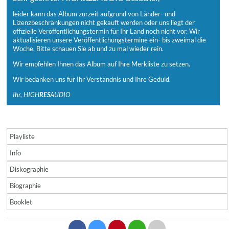
leider kann das Album zurzeit aufgrund von Länder- und
Lizenzbeschränkungen nicht gekauft werden oder uns liegt der
offizielle Veröffentlichungstermin für Ihr Land noch nicht vor. Wir
aktualisieren unsere Veröffentlichungstermine ein- bis zweimal die
Woche. Bitte schauen Sie ab und zu mal wieder rein.
Wir empfehlen Ihnen das Album auf Ihre Merkliste zu setzen.
Wir bedanken uns für Ihr Verständnis und Ihre Geduld.
Ihr, HIGH
RES
AUDIO
Playliste
Info
Diskographie
Biographie
Booklet