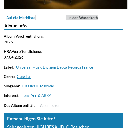
Auf die Merkliste
In den Warenkorb
Album Info
Album Veröffentlichung:
2026
HRA-Veröffentlichung:
07.04.2026
Label:
Universal Music Division Decca Records France
Genre:
Classical
Subgenre:
Classical Crossover
Interpret:
Tony Ann & ARKAI
Das Album enthält
Albumcover
Entschuldigen Sie bitte!
Sehr geehrter HIGH
RES
AUDIO Besucher,