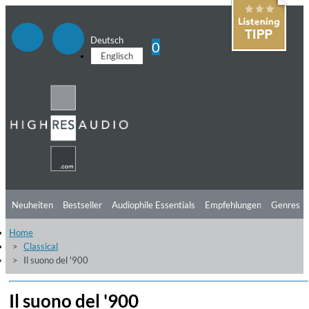
Deutsch
0
Englisch
Neuheiten
Bestseller
Audiophile Essentials
Empfehlungen
Genres
Home
Hörtipps
Top Alben
Angebote
Preorder
Vorschau
Free Sampler
Classical
Il suono del '900
Videos
Il suono del '900