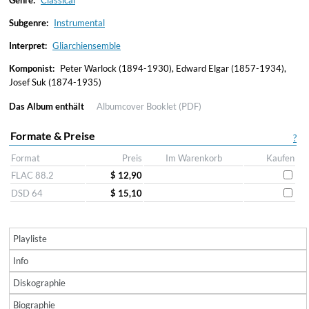
Genre:
Classical
Subgenre:
Instrumental
Interpret:
Gliarchiensemble
Komponist:
Peter Warlock (1894-1930), Edward Elgar (1857-1934),
Josef Suk (1874-1935)
Das Album enthält
Albumcover
Booklet (PDF)
Formate & Preise
?
Format
Preis
Im Warenkorb
Kaufen
FLAC 88.2
$ 12,90
DSD 64
$ 15,10
Playliste
Info
Diskographie
Biographie