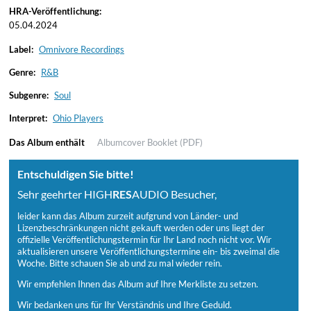
HRA-Veröffentlichung:
05.04.2024
Label:
Omnivore Recordings
Genre:
R&B
Subgenre:
Soul
Interpret:
Ohio Players
Das Album enthält
Albumcover
Booklet (PDF)
Entschuldigen Sie bitte!
Sehr geehrter HIGH
RES
AUDIO Besucher,
leider kann das Album zurzeit aufgrund von Länder- und
Lizenzbeschränkungen nicht gekauft werden oder uns liegt der
offizielle Veröffentlichungstermin für Ihr Land noch nicht vor. Wir
aktualisieren unsere Veröffentlichungstermine ein- bis zweimal die
Woche. Bitte schauen Sie ab und zu mal wieder rein.
Wir empfehlen Ihnen das Album auf Ihre Merkliste zu setzen.
Wir bedanken uns für Ihr Verständnis und Ihre Geduld.