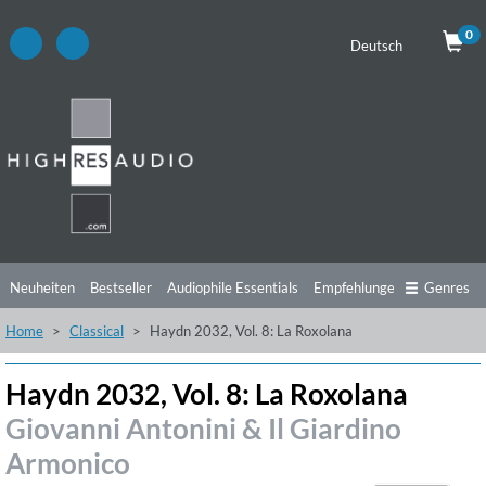
0
Deutsch
Neuheiten
Bestseller
Audiophile Essentials
Empfehlungen
Genres
Home
Classical
Haydn 2032, Vol. 8: La Roxolana
Hörtipps
Top Alben
Angebote
Preorder
Vorschau
Free Sampler
Videos
Haydn 2032, Vol. 8: La Roxolana
Giovanni Antonini & Il Giardino
Armonico