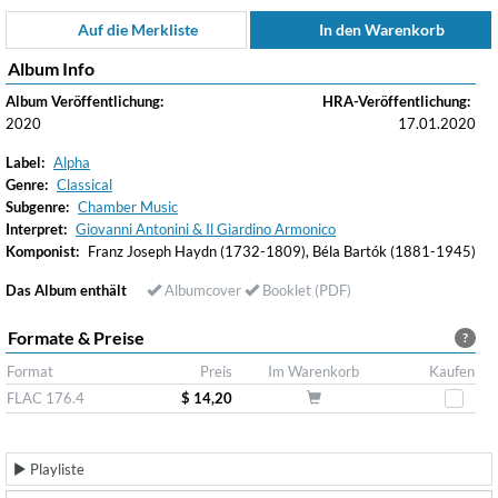
Auf die Merkliste
In den Warenkorb
Album Info
Album Veröffentlichung:
HRA-Veröffentlichung:
2020
17.01.2020
Label:
Alpha
Genre:
Classical
Subgenre:
Chamber Music
Interpret:
Giovanni Antonini & Il Giardino Armonico
Komponist:
Franz Joseph Haydn (1732-1809), Béla Bartók (1881-1945)
Das Album enthält
Albumcover
Booklet (PDF)
Formate & Preise
?
Format
Preis
Im Warenkorb
Kaufen
FLAC 176.4
$ 14,20
Playliste