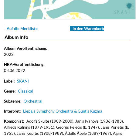
Auf die Merkliste
In den Warenkorb
Album Info
Album Veröffentlichung:
2022
HRA-Veröffentlichung:
03.06.2022
Label:
SKANI
Genre:
Classical
Subgenre:
Orchestral
Interpret:
Liepāja Symphony Orchestra & Guntis Kuzma
Komponist:
Ādolfs Skulte (1909-2000), Jānis Ivanovs (1906-1983),
Alfrēds Kalniņš (1879-1951), Georgs Pelēcis (b. 1947), Jānis Porietis (b.
1953), Jānis Ķepītis (1908-1989), Ādolfs Ābele (1889-1967), Agris