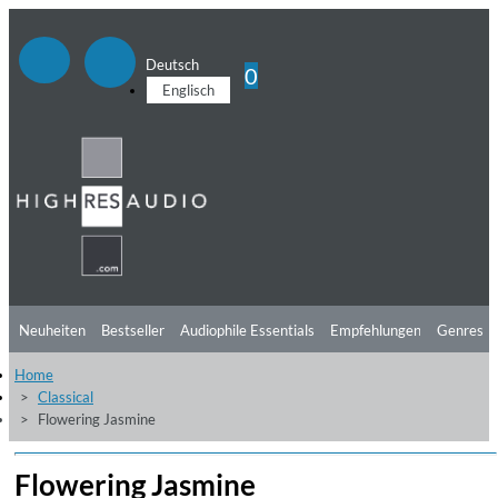
Deutsch
0
Englisch
Neuheiten
Bestseller
Audiophile Essentials
Empfehlungen
Genres
Home
Hörtipps
Top Alben
Angebote
Preorder
Vorschau
Free Sampler
Classical
Flowering Jasmine
Videos
Flowering Jasmine