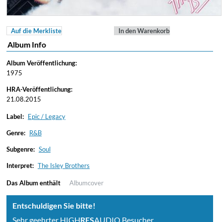
Auf die Merkliste
In den Warenkorb
Album Info
Album Veröffentlichung:
1975
HRA-Veröffentlichung:
21.08.2015
Label:
Epic / Legacy
Genre:
R&B
Subgenre:
Soul
Interpret:
The Isley Brothers
Das Album enthält
Albumcover
Entschuldigen Sie bitte!
Sehr geehrter HIGH
RES
AUDIO Besucher,