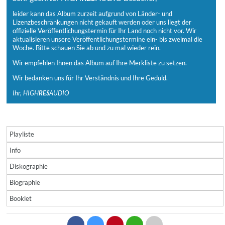
leider kann das Album zurzeit aufgrund von Länder- und
Lizenzbeschränkungen nicht gekauft werden oder uns liegt der
offizielle Veröffentlichungstermin für Ihr Land noch nicht vor. Wir
aktualisieren unsere Veröffentlichungstermine ein- bis zweimal die
Woche. Bitte schauen Sie ab und zu mal wieder rein.
Wir empfehlen Ihnen das Album auf Ihre Merkliste zu setzen.
Wir bedanken uns für Ihr Verständnis und Ihre Geduld.
Ihr, HIGH
RES
AUDIO
Playliste
Info
Diskographie
Biographie
Booklet