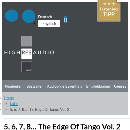
Deutsch
0
Englisch
Neuheiten
Bestseller
Audiophile Essentials
Empfehlungen
Genres
Home
Hörtipps
Top Alben
Angebote
Preorder
Vorschau
Free Sampler
Latin
5, 6, 7, 8… The Edge Of Tango Vol. 2
Videos
5, 6, 7, 8… The Edge Of Tango Vol. 2