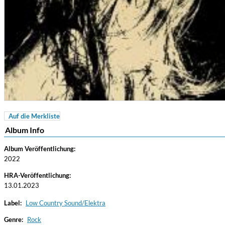
Auf die Merkliste
For All Your Flowers
Album Info
Skuli Sverrisson & Bill Frisell
Genre:
Jazz
Album Veröffentlichung:
2022
HRA-Veröffentlichung:
13.01.2023
Label:
Low Country Sound/Elektra
Genre:
Rock