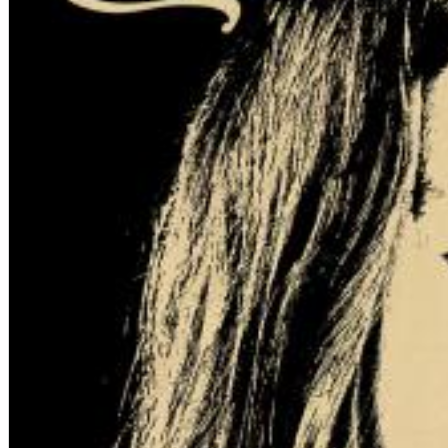
Chuck Timely & The Hourglass
ROLE MODEL
Genre:
Pop