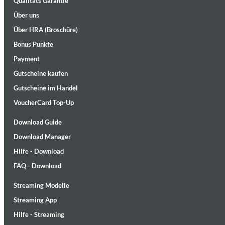
Qualitäts Garantie
Über uns
Über HRA (Broschüre)
Bonus Punkte
Payment
Gutscheine kaufen
Gutscheine im Handel
II Reworked
Kiasmos
VoucherCard Top-Up
Genre:
Electronic
Download Guide
Download Manager
Hilfe - Download
FAQ - Download
Streaming Modelle
Streaming App
Hilfe - Streaming