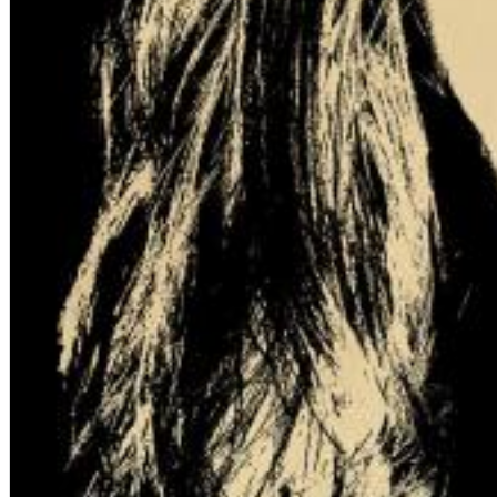
Dreamscapes II
Thomas Lemmer
Genre:
Electronic