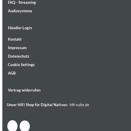
FAQ - Streaming
Audiosysteme
Händler Login
Kontakt
Lunaris
Impressum
Bruce Liu
Genre:
Classical
Datenschutz
Cookie Settings
AGB
Vertrag widerrufen
Unser HiFi Shop für Digital Natives:
hifi-suite.de