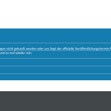
n nicht gekauft werden oder uns liegt der offizielle Veröffentlichungstermin fü
und zu mal wieder rein.