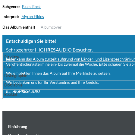
Subgenre:
Blues Rock
Interpret:
Myron Elkins
Das Album enthält
Albumcover
Entschuldigen Sie bitte!
Sehr geehrter HIGH
RES
AUDIO Besucher,
Playliste
leider kann das Album zurzeit aufgrund von Länder- und Lizenzbeschränkunge
Veröffentlichungstermine ein- bis zweimal die Woche. Bitte schauen Sie ab 
Haydn: String Quartets, Vol. 22
Info
Leipziger Streichquartett
Wir empfehlen Ihnen das Album auf Ihre Merkliste zu setzen.
Diskographie
Genre:
Classical
Wir bedanken uns für Ihr Verständnis und Ihre Geduld.
Biographie
Ihr, HIGH
RES
AUDIO
Booklet
Einführung