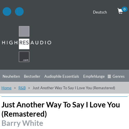
0
Deutsch
Neuheiten
Bestseller
Audiophile Essentials
Empfehlungen
Genres
Home
R&B
Just Another Way To Say I Love You (Remastered)
Hörtipps
Top Alben
Angebote
Preorder
Vorschau
Free Sampler
Videos
Just Another Way To Say I Love You
(Remastered)
Barry White