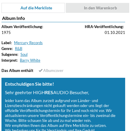
Auf die Merkliste
In den Warenkorb
Album Info
Album Veröffentlichung:
HRA-Veröffentlichung:
1975
01.10.2021
Label:
Mercury Records
Genre:
R&B
Subgenre:
Soul
Interpret:
Barry White
Das Album enthält
Albumcover
Entschuldigen Sie bitte!
Sehr geehrter HIGH
RES
AUDIO Besucher,
leider kann das Album zurzeit aufgrund von Länder- und
Lizenzbeschränkungen nicht gekauft werden oder uns liegt der
offizielle Veröffentlichungstermin für Ihr Land noch nicht vor. Wir
aktualisieren unsere Veröffentlichungstermine ein- bis zweimal die
Woche. Bitte schauen Sie ab und zu mal wieder rein.
Wir empfehlen Ihnen das Album auf Ihre Merkliste zu setzen.
Wir bedanken uns für Ihr Verständnis und Ihre Geduld.