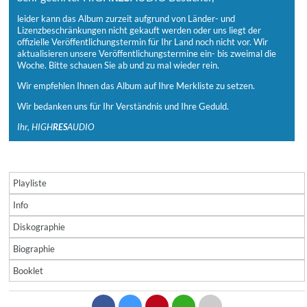
leider kann das Album zurzeit aufgrund von Länder- und
Lizenzbeschränkungen nicht gekauft werden oder uns liegt der
offizielle Veröffentlichungstermin für Ihr Land noch nicht vor. Wir
aktualisieren unsere Veröffentlichungstermine ein- bis zweimal die
Woche. Bitte schauen Sie ab und zu mal wieder rein.
Wir empfehlen Ihnen das Album auf Ihre Merkliste zu setzen.
Wir bedanken uns für Ihr Verständnis und Ihre Geduld.
Ihr, HIGH
RES
AUDIO
Playliste
Info
Diskographie
Biographie
Booklet