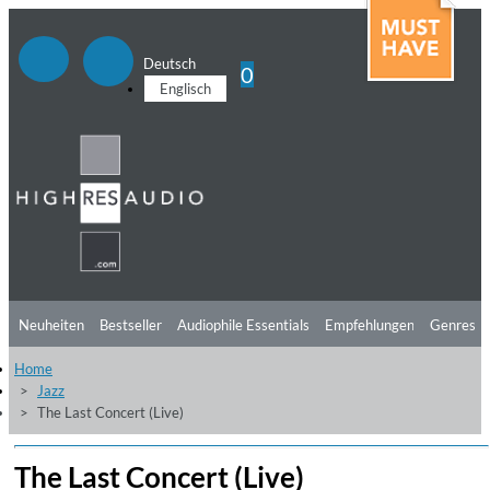
Deutsch
0
Englisch
Neuheiten
Bestseller
Audiophile Essentials
Empfehlungen
Genres
Home
Hörtipps
Top Alben
Angebote
Preorder
Vorschau
Free Sampler
Jazz
The Last Concert (Live)
Videos
The Last Concert (Live)