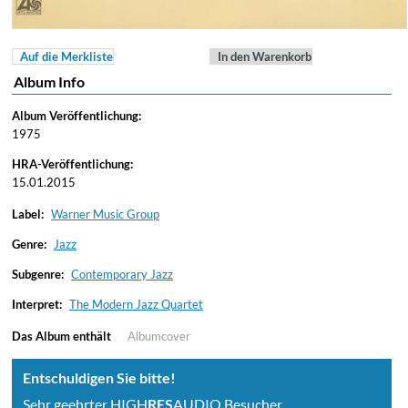
Auf die Merkliste
In den Warenkorb
Album Info
Album Veröffentlichung:
1975
HRA-Veröffentlichung:
15.01.2015
Label:
Warner Music Group
Genre:
Jazz
Subgenre:
Contemporary Jazz
Interpret:
The Modern Jazz Quartet
Das Album enthält
Albumcover
Entschuldigen Sie bitte!
Sehr geehrter HIGH
RES
AUDIO Besucher,