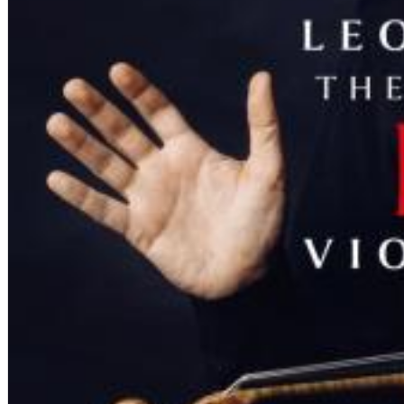
Dreamscapes II
Thomas Lemmer
Genre:
Electronic