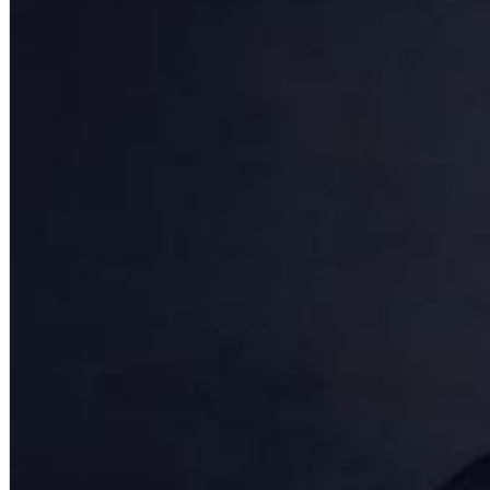
Chuck Timely & The Hourglass
ROLE MODEL
Genre:
Pop