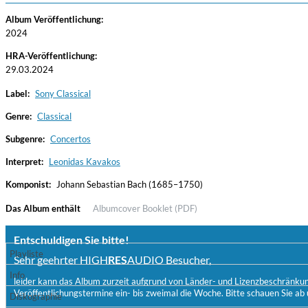
Album Veröffentlichung:
2024
HRA-Veröffentlichung:
29.03.2024
Label:
Sony Classical
Genre:
Classical
Subgenre:
Concertos
Haydn: String Quartets, Vol. 22
Leipziger Streichquartett
Interpret:
Leonidas Kavakos
Genre:
Classical
Komponist:
Johann Sebastian Bach (1685–1750)
Das Album enthält
Albumcover
Booklet (PDF)
Entschuldigen Sie bitte!
Playliste
Sehr geehrter HIGH
RES
AUDIO Besucher,
Info
leider kann das Album zurzeit aufgrund von Länder- und Lizenzbeschränkunge
Veröffentlichungstermine ein- bis zweimal die Woche. Bitte schauen Sie ab 
Diskographie