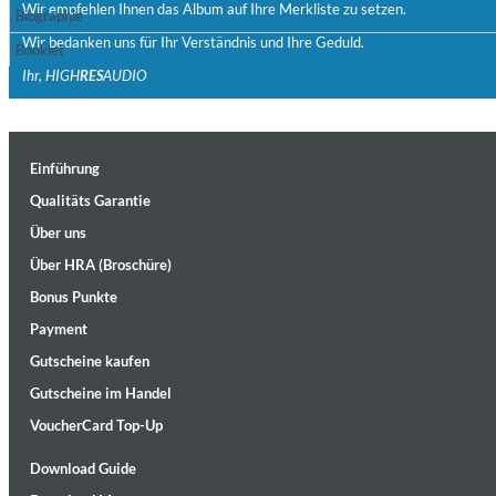
Wir empfehlen Ihnen das Album auf Ihre Merkliste zu setzen.
Biographie
Wir bedanken uns für Ihr Verständnis und Ihre Geduld.
Booklet
Ihr, HIGH
RES
AUDIO
Einführung
II Reworked
Qualitäts Garantie
Kiasmos
Über uns
Genre:
Electronic
Über HRA (Broschüre)
Bonus Punkte
Payment
Gutscheine kaufen
Gutscheine im Handel
VoucherCard Top-Up
Download Guide