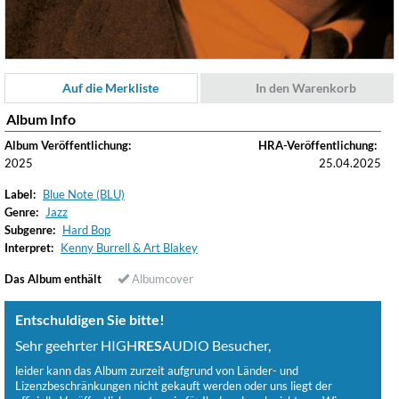
Auf die Merkliste
In den Warenkorb
Album Info
Album Veröffentlichung:
HRA-Veröffentlichung:
2025
25.04.2025
Label:
Blue Note (BLU)
Genre:
Jazz
Subgenre:
Hard Bop
Interpret:
Kenny Burrell & Art Blakey
Das Album enthält
Albumcover
Entschuldigen Sie bitte!
Sehr geehrter HIGH
RES
AUDIO Besucher,
leider kann das Album zurzeit aufgrund von Länder- und
Lizenzbeschränkungen nicht gekauft werden oder uns liegt der