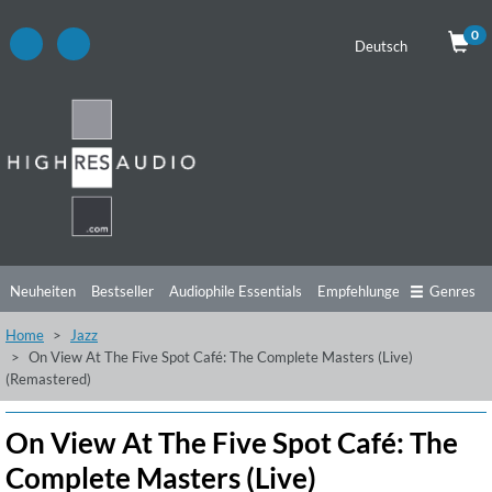
0
Deutsch
Neuheiten
Bestseller
Audiophile Essentials
Empfehlungen
Genres
Home
Jazz
Hörtipps
Top Alben
Angebote
Preorder
Vorschau
Free Sampler
On View At The Five Spot Café: The Complete Masters (Live)
(Remastered)
Videos
On View At The Five Spot Café: The
Complete Masters (Live)