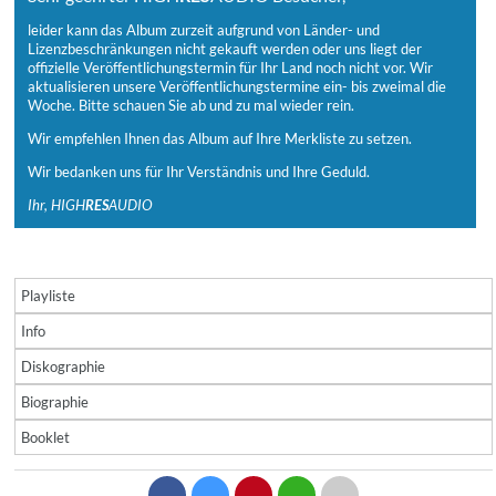
leider kann das Album zurzeit aufgrund von Länder- und
Lizenzbeschränkungen nicht gekauft werden oder uns liegt der
offizielle Veröffentlichungstermin für Ihr Land noch nicht vor. Wir
aktualisieren unsere Veröffentlichungstermine ein- bis zweimal die
Woche. Bitte schauen Sie ab und zu mal wieder rein.
Wir empfehlen Ihnen das Album auf Ihre Merkliste zu setzen.
Wir bedanken uns für Ihr Verständnis und Ihre Geduld.
Ihr, HIGH
RES
AUDIO
Playliste
Info
Diskographie
Biographie
Booklet