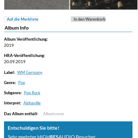
Auf die Merkliste
In den Warenkorb
Album Info
Album Veröffentlichung:
2019
HRA-Veröffentlichung:
20.09.2019
Label:
WM Germany
Genre:
Pop
Subgenre:
Pop Rock
Interpret:
Alphaville
Das Album enthält
Albumcover
Entschuldigen Sie bitte!
Sehr geehrter HIGH
RES
AUDIO Besucher,