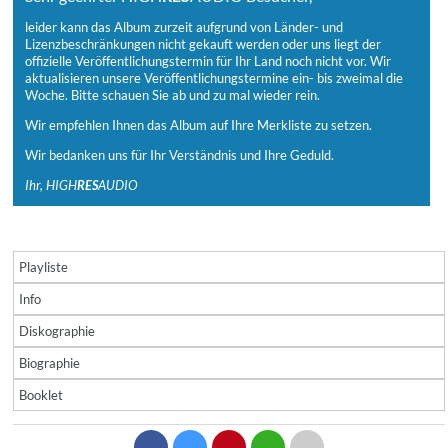
leider kann das Album zurzeit aufgrund von Länder- und
Lizenzbeschränkungen nicht gekauft werden oder uns liegt der
offizielle Veröffentlichungstermin für Ihr Land noch nicht vor. Wir
aktualisieren unsere Veröffentlichungstermine ein- bis zweimal die
Woche. Bitte schauen Sie ab und zu mal wieder rein.
Wir empfehlen Ihnen das Album auf Ihre Merkliste zu setzen.
Wir bedanken uns für Ihr Verständnis und Ihre Geduld.
Ihr, HIGH
RES
AUDIO
Playliste
Info
Diskographie
Biographie
Booklet