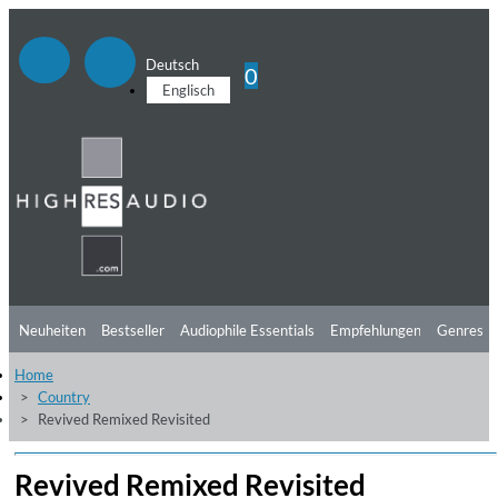
Deutsch
0
Englisch
Neuheiten
Bestseller
Audiophile Essentials
Empfehlungen
Genres
Home
Hörtipps
Top Alben
Angebote
Preorder
Vorschau
Free Sampler
Country
Revived Remixed Revisited
Videos
Revived Remixed Revisited