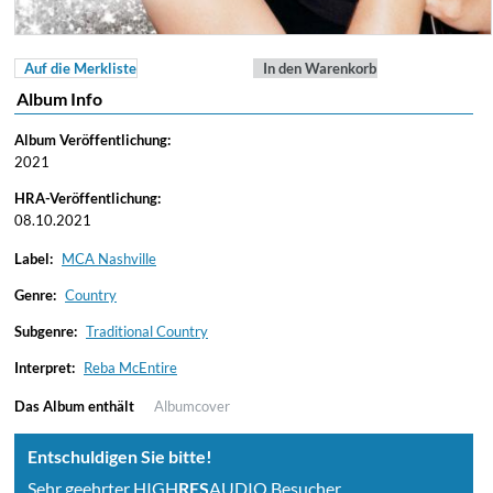
Auf die Merkliste
In den Warenkorb
Album Info
Album Veröffentlichung:
2021
HRA-Veröffentlichung:
08.10.2021
Label:
MCA Nashville
Genre:
Country
Subgenre:
Traditional Country
Interpret:
Reba McEntire
Das Album enthält
Albumcover
Entschuldigen Sie bitte!
Sehr geehrter HIGH
RES
AUDIO Besucher,