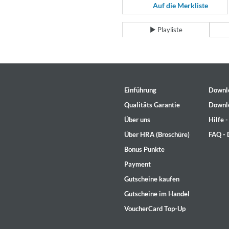
Coherence
Auf die Merkliste
Cindy Blackman Santana
Genre:
Jazz
Playliste
Einführung
Downl
Qualitäts Garantie
Downl
Über uns
Hilfe 
Über HRA (Broschüre)
FAQ -
Bonus Punkte
Payment
Gutscheine kaufen
Gutscheine im Handel
VoucherCard Top-Up
Convergence (Reference Editi
Malia, Boris Blank