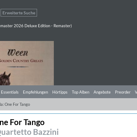
Erweiterte Suche
master 2026 Deluxe Edition - Remaster)
 Essentials
Empfehlungen
Hörtipps
Top Alben
Angebote
Preorder
V
la: One For Tango
One For Tango
uartetto Bazzini