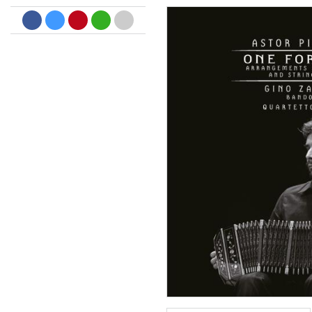
Big Band Bossa Nova (Remast
Stan Getz
Genre:
Jazz