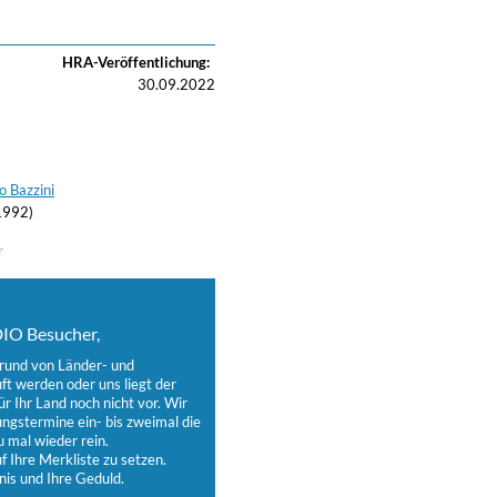
HRA-Veröffentlichung:
30.09.2022
o Bazzini
1992)
r
IO Besucher,
grund von Länder- und
t werden oder uns liegt der
ür Ihr Land noch nicht vor. Wir
ungstermine ein- bis zweimal die
 mal wieder rein.
 Ihre Merkliste zu setzen.
nis und Ihre Geduld.