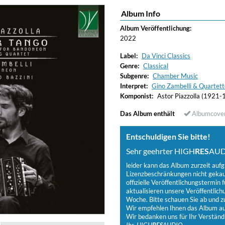
Album Info
ered)
Album Veröffentlichung:
2022
Label:
Da Vinci Classics
Genre:
Classical
Subgenre:
Chamber Music
Interpret:
Gino Zambelli & Quartett
Komponist:
Astor Piazzolla (1921-
Das Album enthält
Albumcove
Entschuldigen Sie bitte!
Sehr geehrter HIGH
RES
AUD
leider kann das Album zurzeit auf
Lizenzbeschränkungen nicht gekauf
offizielle Veröffentlichungstermin f
aktualisieren unsere Veröffentlich
Woche. Bitte schauen Sie ab und zu
Wir empfehlen Ihnen das Album auf
Wir bedanken uns für Ihr Verständ