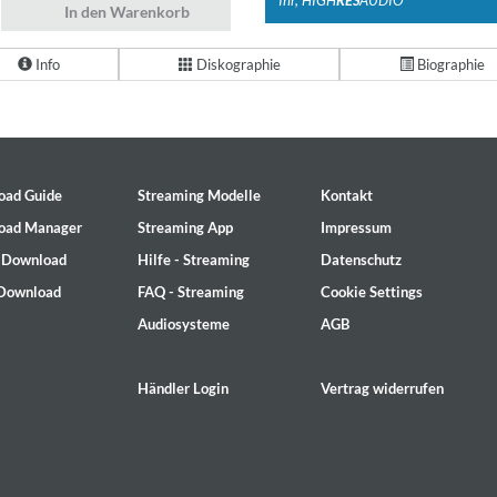
Ihr, HIGH
RES
AUDIO
In den Warenkorb
Info
Diskographie
Biographie
oad Guide
Streaming Modelle
Kontakt
oad Manager
Streaming App
Impressum
- Download
Hilfe - Streaming
Datenschutz
 Download
FAQ - Streaming
Cookie Settings
Audiosysteme
AGB
Händler Login
Vertrag widerrufen
on)