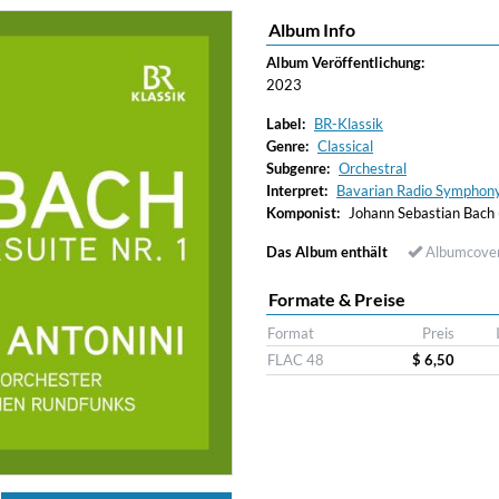
Album Info
Album Veröffentlichung:
2023
Label:
BR-Klassik
Genre:
Classical
Subgenre:
Orchestral
Interpret:
Bavarian Radio Symphony
Komponist:
Johann Sebastian Bach
Das Album enthält
Albumcove
Formate & Preise
Format
Preis
FLAC 48
$ 6,50