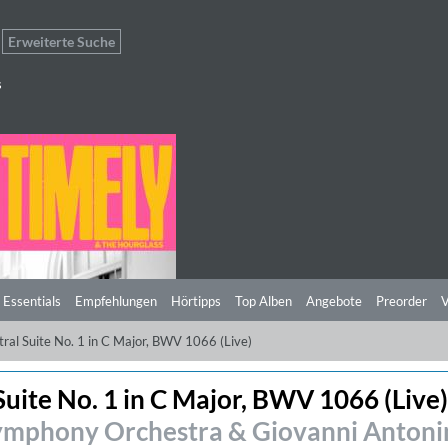
Erweiterte Suche
s
 Essentials
Empfehlungen
Hörtipps
Top Alben
Angebote
Preorder
V
tral Suite No. 1 in C Major, BWV 1066 (Live)
Suite No. 1 in C Major, BWV 1066 (Live)
ymphony Orchestra & Giovanni Antoni