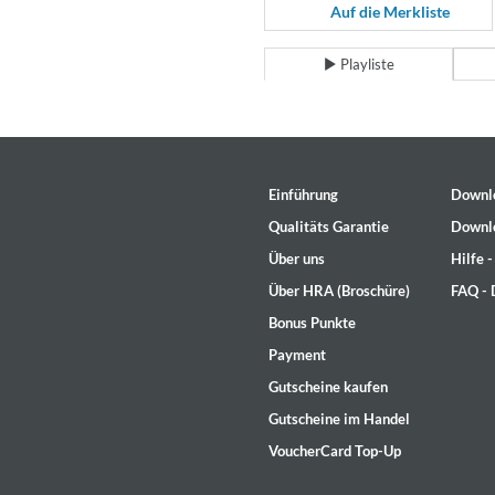
For All Your Flowers
Auf die Merkliste
Skuli Sverrisson & Bill Frisell
Genre:
Jazz
Playliste
Einführung
Downl
Qualitäts Garantie
Downl
Über uns
Hilfe 
Über HRA (Broschüre)
FAQ -
Bonus Punkte
Payment
Gutscheine kaufen
Gutscheine im Handel
VoucherCard Top-Up
Haydn: String Quartets, Vol. 2
Leipziger Streichquartett