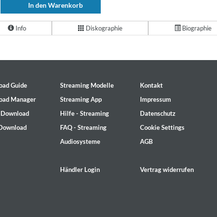
In den Warenkorb
Info
Diskographie
Biographie
oad Guide
Streaming Modelle
Kontakt
oad Manager
Streaming App
Impressum
- Download
Hilfe - Streaming
Datenschutz
 Download
FAQ - Streaming
Cookie Settings
Audiosysteme
AGB
Händler Login
Vertrag widerrufen
2