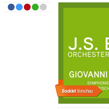
Dreamscapes II
Thomas Lemmer
Genre:
Electronic