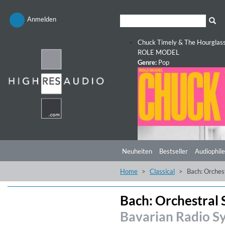
Anmelden
Chuck Timely & The Hourglas
ROLE MODEL
Genre:
Pop
Neuheiten
Bestseller
Audiophile
Home
Classical
Bach: Orches
Bach: Orchestral 
Bavarian Radio S