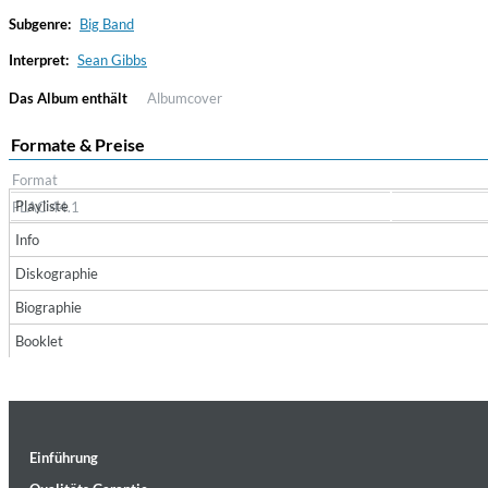
Subgenre:
Big Band
Interpret:
Sean Gibbs
Das Album enthält
Albumcover
Formate & Preise
Format
Playliste
FLAC 44.1
Convergence (Reference Edition)
Info
Malia, Boris Blank
Diskographie
Genre:
Jazz
Biographie
Booklet
Einführung