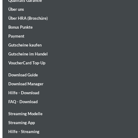
Qualitäts Garantie
Über uns
Über HRA (Broschüre)
Bonus Punkte
Payment
Gutscheine kaufen
Gutscheine im Handel
Maximum Swing: The Unissued 1965 Half Note Recordings (Stereo
Wes Montgomery, Wynton Kelly Trio
VoucherCard Top-Up
Genre:
Jazz
Download Guide
Download Manager
Hilfe - Download
FAQ - Download
Streaming Modelle
Streaming App
Hilfe - Streaming