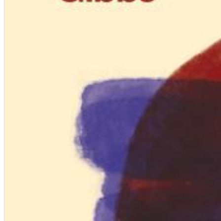
12 Golden Country Greats (Remaster 2026 Deluxe Edition - Remas
Ween
Genre:
Folk