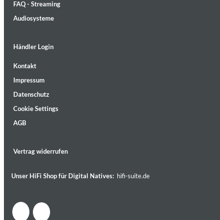
FAQ - Streaming
Audiosysteme
Händler Login
Kontakt
MIDNIGHT SUGAR (Remastered)
Impressum
Tsuyoshi Yamamoto Trio
Genre:
Jazz
Datenschutz
Cookie Settings
AGB
Vertrag widerrufen
Unser HiFi Shop für Digital Natives:
hifi-suite.de