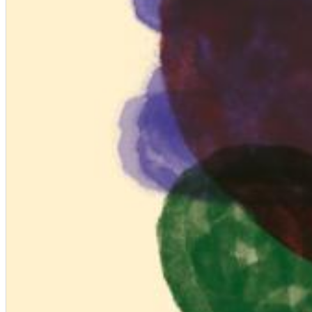
Big Band Bossa Nova (Remastered)
Stan Getz
Genre:
Jazz