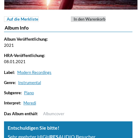
Auf die Merkliste
In den Warenkorb
Album Info
Album Veröffentlichung:
2021
HRA-Veröffentlichung:
08.01.2021
Label:
Modern Recordings
Genre:
Instrumental
Subgenre:
Piano
Interpret:
Meredi
Das Album enthält
Albumcover
Entschuldigen Sie bitte!
Sehr geehrter HIGH
RES
AUDIO Besucher,