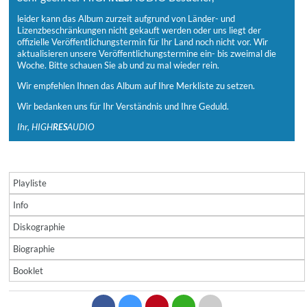
leider kann das Album zurzeit aufgrund von Länder- und
Lizenzbeschränkungen nicht gekauft werden oder uns liegt der
offizielle Veröffentlichungstermin für Ihr Land noch nicht vor. Wir
aktualisieren unsere Veröffentlichungstermine ein- bis zweimal die
Woche. Bitte schauen Sie ab und zu mal wieder rein.
Wir empfehlen Ihnen das Album auf Ihre Merkliste zu setzen.
Wir bedanken uns für Ihr Verständnis und Ihre Geduld.
Ihr, HIGH
RES
AUDIO
Playliste
Info
Diskographie
Biographie
Booklet