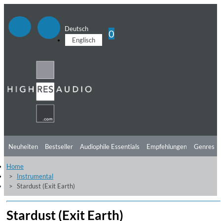
Deutsch
0
Englisch
Neuheiten
Bestseller
Audiophile Essentials
Empfehlungen
Genres
Home
Hörtipps
Top Alben
Angebote
Preorder
Vorschau
Free Sampler
Instrumental
Stardust (Exit Earth)
Videos
Stardust (Exit Earth)