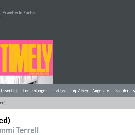
Erweiterte Suche
s
 Essentials
Empfehlungen
Hörtipps
Top Alben
Angebote
Preorder
V
ed)
ed)
mmi Terrell