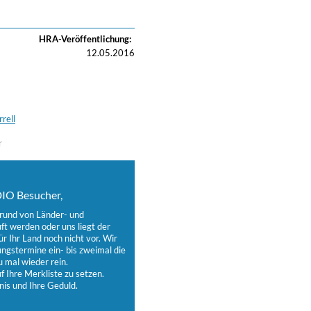
HRA-Veröffentlichung:
12.05.2016
rell
r
IO Besucher,
grund von Länder- und
t werden oder uns liegt der
ür Ihr Land noch nicht vor. Wir
ungstermine ein- bis zweimal die
 mal wieder rein.
 Ihre Merkliste zu setzen.
nis und Ihre Geduld.