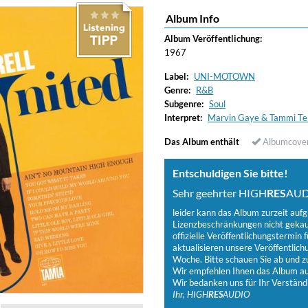
Album Info
Album Veröffentlichung:
1967
Label:
UNI-MOTOWN
Genre:
R&B
Subgenre:
Soul
Interpret:
Marvin Gaye & Tammi Ter
Das Album enthält
Albumcove
Entschuldigen Sie bitte!
Sehr geehrter HIGH
RES
AUD
leider kann das Album zurzeit auf
Lizenzbeschränkungen nicht gekauf
offizielle Veröffentlichungstermin f
aktualisieren unsere Veröffentlich
Woche. Bitte schauen Sie ab und zu
Wir empfehlen Ihnen das Album auf
Wir bedanken uns für Ihr Verständ
Ihr, HIGH
RES
AUDIO