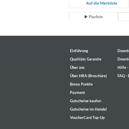
For All Your Flowers
Auf die Merkliste
Skuli Sverrisson & Bill Frisell
Genre:
Jazz
Playliste
Einführung
Downl
Qualitäts Garantie
Downl
Über uns
Hilfe 
Über HRA (Broschüre)
FAQ -
Bonus Punkte
Payment
Gutscheine kaufen
Gutscheine im Handel
VoucherCard Top-Up
Haydn: String Quartets, Vol. 2
Leipziger Streichquartett