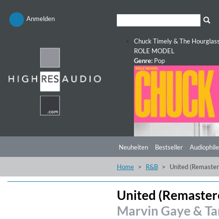
Anmelden
Chuck Timely & The Hourglas
ROLE MODEL
Genre:
Pop
Neuheiten
Bestseller
Audiophile
Home
R&B
United (Remaster
United (Remaster
Marvin Gaye & Ta