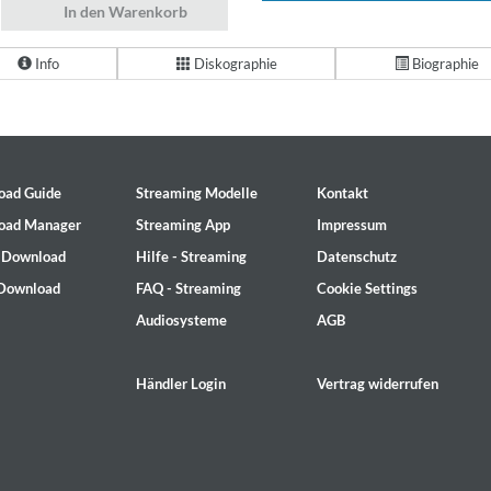
In den Warenkorb
Info
Diskographie
Biographie
oad Guide
Streaming Modelle
Kontakt
oad Manager
Streaming App
Impressum
- Download
Hilfe - Streaming
Datenschutz
 Download
FAQ - Streaming
Cookie Settings
Audiosysteme
AGB
Händler Login
Vertrag widerrufen
2